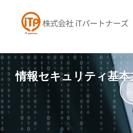
コ
ン
テ
ン
ツ
へ
ス
キ
ッ
プ
情報セキュリティ基本